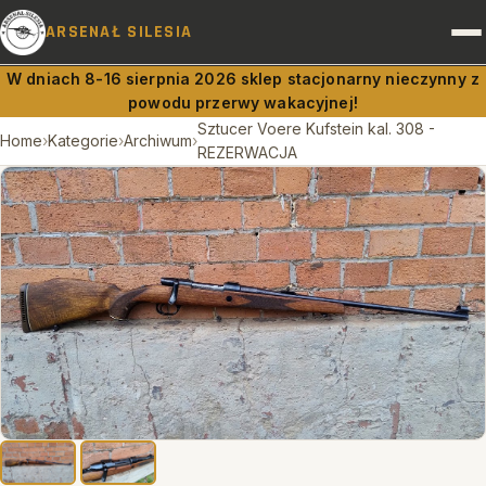
ARSENAŁ SILESIA
W dniach 8-16 sierpnia 2026 sklep stacjonarny nieczynny z
powodu przerwy wakacyjnej!
BROŃ I AMUNICJA
Sztucer Voere Kufstein kal. 308 -
Home
›
Kategorie
›
Archiwum
›
REZERWACJA
PRAWO A BROŃ
DOSTAWY
RUSZNIKARNIA
OBSŁUGA PRAWNA
KONTAKT