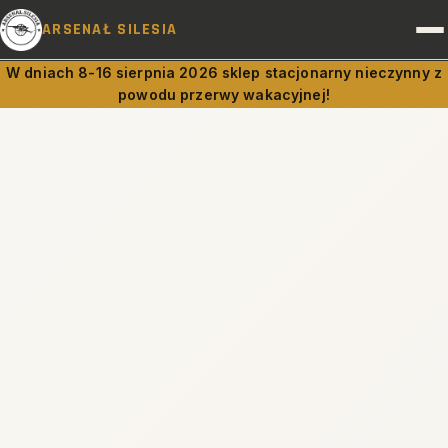
ARSENAŁ SILESIA
W dniach 8-16 sierpnia 2026 sklep stacjonarny nieczynny z
powodu przerwy wakacyjnej!
BROŃ I AMUNICJA
PRAWO A BROŃ
DOSTAWY
RUSZNIKARNIA
OBSŁUGA PRAWNA
KONTAKT