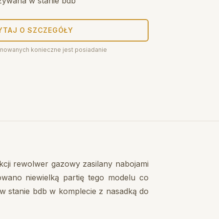
żywana w stanie bdb
YTAJ O SZCZEGÓŁY
nowanych konieczne jest posiadanie
ji rewolwer gazowy zasilany nabojami
wano niewielką partię tego modelu co
er w stanie bdb w komplecie z nasadką do