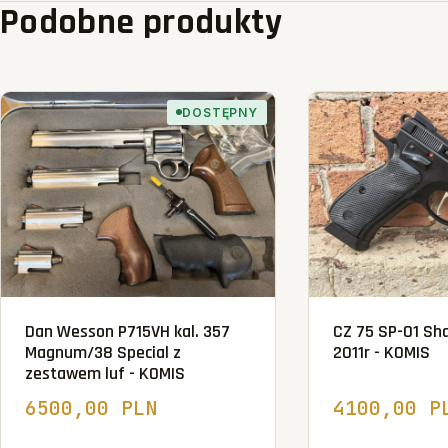
Podobne produkty
DOSTĘPNY
Dan Wesson P715VH kal. 357
CZ 75 SP-01 Sha
Magnum/38 Special z
2011r - KOMIS
zestawem luf - KOMIS
6500,00 PLN
4100,00 P