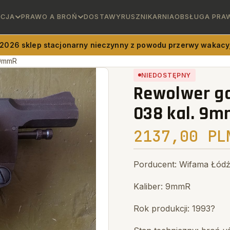
ICJA
PRAWO A BROŃ
DOSTAWY
RUSZNIKARNIA
OBSŁUGA PRA
 2026 sklep stacjonarny nieczynny z powodu przerwy wakacyj
 9mmR
NIEDOSTĘPNY
Rewolwer g
038 kal. 9
2137,00 PL
Porducent: Wifama Łód
Kaliber: 9mmR
Rok produkcji: 1993?