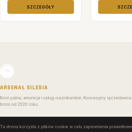
SZCZEGÓŁY
SZCZ
ARSENAŁ SILESIA
Broń palna, amunicja i usługi rusznikarskie. Koncesyjny sprzedawca
broni od 2020 roku.
Ta strona korzysta z plików cookie w celu zapewnienia prawidłoweg