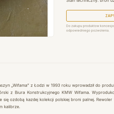
Stan techniczny: broń u
ZAP
Do zakupu produktow koncesjo
odpowiedniego pozwolenia.
yn „Wifama” z Łodzi w 1993 roku wprowadził do produkc
górski z Biura Konstrukcyjnego KMW Wifama. Wyproduko
ie się ozdobą kazdej kolekcji polskiej broni palnej. Rewol
m kalibrze.