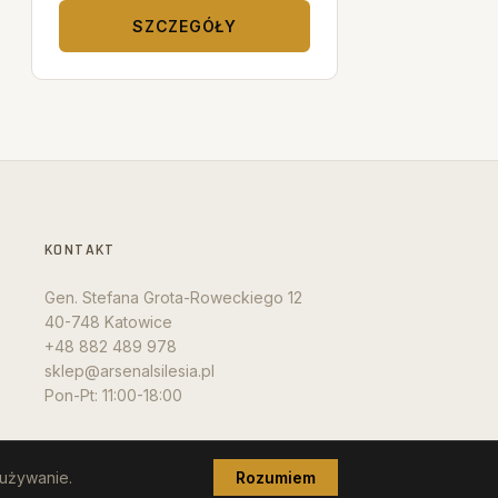
SZCZEGÓŁY
KONTAKT
Gen. Stefana Grota-Roweckiego 12
40-748 Katowice
+48 882 489 978
sklep@arsenalsilesia.pl
Pon-Pt: 11:00-18:00
 używanie.
Rozumiem