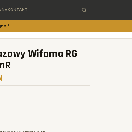
WNA
KONTAKT
nej!
azowy Wifama RG
mmR
N
ź