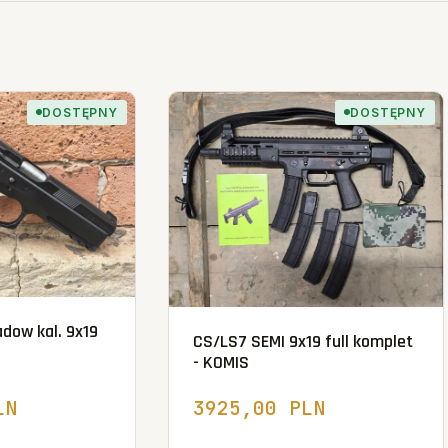
DOSTĘPNY
DOSTĘPNY
dow kal. 9x19
CS/LS7 SEMI 9x19 full komplet
- KOMIS
LN
3925,00 PLN