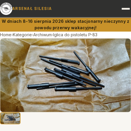
ARSENAŁ SILESIA
W dniach 8-16 sierpnia 2026 sklep stacjonarny nieczynny z
powodu przerwy wakacyjnej!
BROŃ I AMUNICJA
Home
›
Kategorie
›
Archiwum
›
Iglica do pistoletu P-83
PRAWO A BROŃ
DOSTAWY
RUSZNIKARNIA
OBSŁUGA PRAWNA
KONTAKT