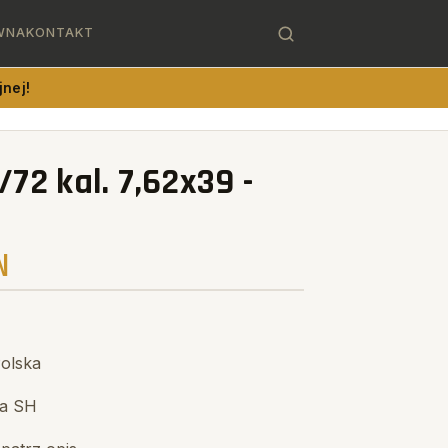
WNA
KONTAKT
nej!
72 kal. 7,62x39 -
N
olska
ia SH