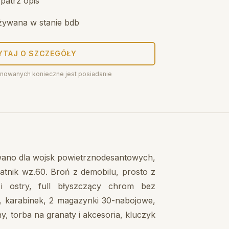
patrz opis
żywana w stanie bdb
YTAJ O SZCZEGÓŁY
nowanych konieczne jest posiadanie
owano dla wojsk powietrznodesantowych,
atnik wz.60. Broń z demobilu, prosto z
i ostry, full błyszczący chrom bez
, karabinek, 2 magazynki 30-nabojowe,
 torba na granaty i akcesoria, kluczyk