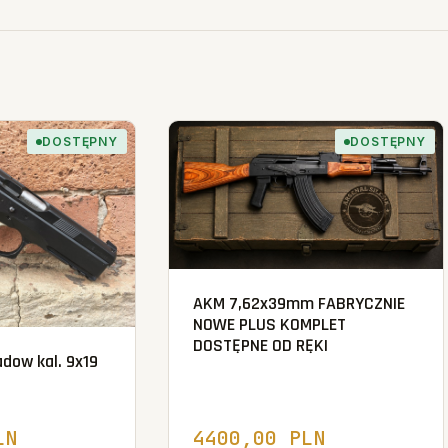
DOSTĘPNY
DOSTĘPNY
AKM 7,62x39mm FABRYCZNIE
NOWE PLUS KOMPLET
DOSTĘPNE OD RĘKI
dow kal. 9x19
LN
4400,00 PLN