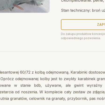
Ukompletowanie: pełne, 
Stan techniczny: broń u
ZAP
Do zakupu produktow koncesjo
odpowiedniego pozwolenia.
i desantowej 60/72 z kolbą odejmowaną. Karabinki dostos
 Oprócz odejmowanej kolby jest to zwykły karabinek gran
onowane w stanie bdb, używane, ale gwint wyraźny 
tarcia od noszenia. W komplecie cały zestaw ze zdjęcia
ia granatów, celownik na granaty, przybornik, pas nośny,