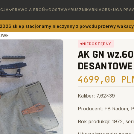
ICJA
PRAWO A BROŃ
DOSTAWY
RUSZNIKARNIA
OBSŁUGA PRA
 2026 sklep stacjonarny nieczynny z powodu przerwy wakacyj
TOWE
NIEDOSTĘPNY
AK GN wz.60/
DESANTOWE
4699,00 PL
Kaliber: 7,62x39
Producent: FB Radom, P
Rok produkcji: 1972, ser