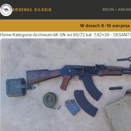
ARSENAŁ SILESIA
BROŃ I AMUN
W dniach 8-16 sierpnia
Home
›
Kategorie
›
Archiwum
›
AK GN wz.60/72 kal. 7,62x39 - DESAN