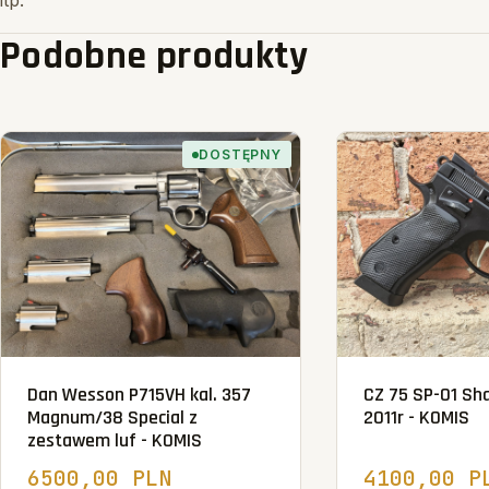
itp.
Podobne produkty
DOSTĘPNY
Dan Wesson P715VH kal. 357
CZ 75 SP-01 Sha
Magnum/38 Special z
2011r - KOMIS
zestawem luf - KOMIS
6500,00 PLN
4100,00 P